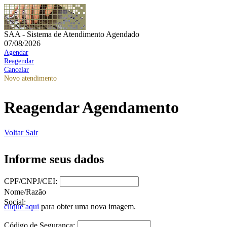
SAA - Sistema de Atendimento Agendado
07/08/2026
Agendar
Reagendar
Cancelar
Novo atendimento
Reagendar Agendamento
Voltar
Sair
Informe seus dados
CPF/CNPJ/CEI:
Nome/Razão
Social:
clique aqui
para obter uma nova imagem.
Código de Segurança: