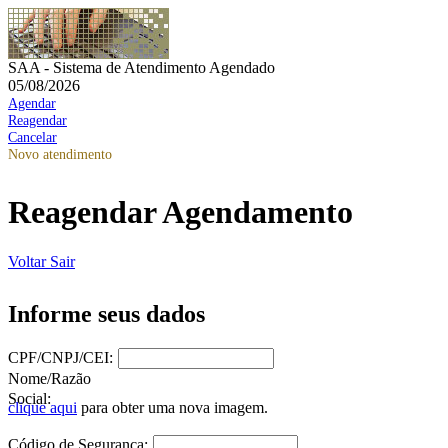
SAA - Sistema de Atendimento Agendado
05/08/2026
Agendar
Reagendar
Cancelar
Novo atendimento
Reagendar Agendamento
Voltar
Sair
Informe seus dados
CPF/CNPJ/CEI:
Nome/Razão
Social:
clique aqui
para obter uma nova imagem.
Código de Segurança: