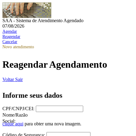
SAA - Sistema de Atendimento Agendado
07/08/2026
Agendar
Reagendar
Cancelar
Novo atendimento
Reagendar Agendamento
Voltar
Sair
Informe seus dados
CPF/CNPJ/CEI:
Nome/Razão
Social:
clique aqui
para obter uma nova imagem.
Código de Segurança: