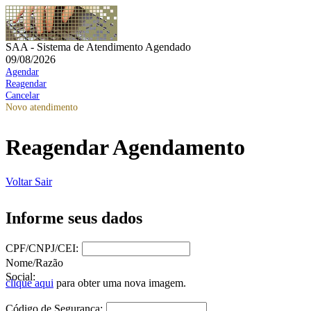
SAA - Sistema de Atendimento Agendado
09/08/2026
Agendar
Reagendar
Cancelar
Novo atendimento
Reagendar Agendamento
Voltar
Sair
Informe seus dados
CPF/CNPJ/CEI:
Nome/Razão
Social:
clique aqui
para obter uma nova imagem.
Código de Segurança: