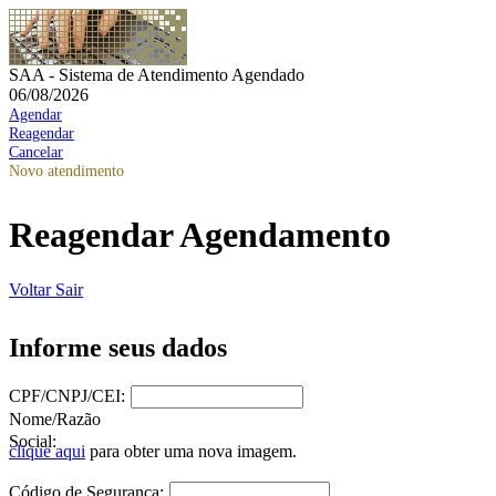
SAA - Sistema de Atendimento Agendado
06/08/2026
Agendar
Reagendar
Cancelar
Novo atendimento
Reagendar Agendamento
Voltar
Sair
Informe seus dados
CPF/CNPJ/CEI:
Nome/Razão
Social:
clique aqui
para obter uma nova imagem.
Código de Segurança: